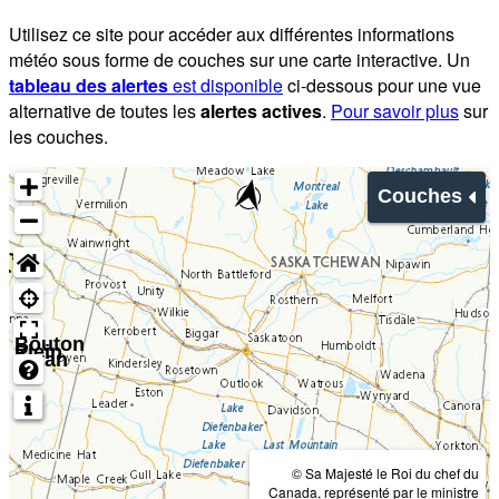
Utilisez ce site pour accéder aux différentes informations
météo sous forme de couches sur une carte interactive. Un
tableau des alertes
est disponible
ci-dessous pour une vue
alternative de toutes les
alertes actives
.
Pour savoir plus
sur
les couches.
Couches
Bouton
Plein
écran
© Sa Majesté le Roi du chef du
Canada, représenté par le ministre