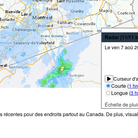
Radar
(11/11
Le ven 7 aoû 
Curseur d'
Courte
(
1 hr
Longue
(
3 h
Échelle de plui
s récentes pour des endroits partout au Canada. De plus, visuali