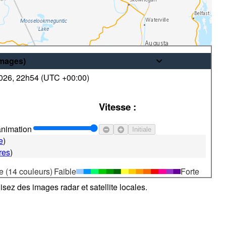
images
)
2026
,
22h54 (
UTC
+00:00)
© Sa Majesté le Roi du chef du
Vitesse :
Canada, représenté par le ministre
de l'Environnement
animation
Initiale
e
)
res
)
e (14 couleurs)
Faible
Forte
sez des images radar et satellite locales.