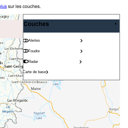
plus
sur les couches.
Couches
Couches
Alertes
Foudre
Radar
Carte de base