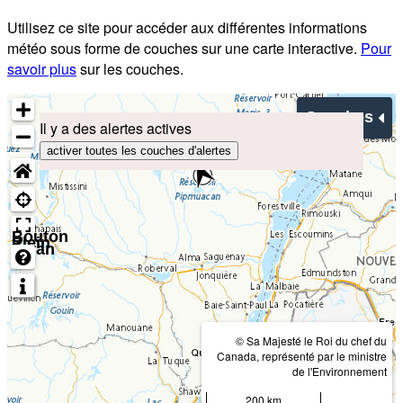
Utilisez ce site pour accéder aux différentes informations
météo sous forme de couches sur une carte interactive.
Pour
savoir plus
sur les couches.
Couches
Il y a des alertes actives
activer toutes les couches d'alertes
Bouton
Plein
écran
© Sa Majesté le Roi du chef du
Canada, représenté par le ministre
de l'Environnement
200 km