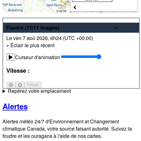
Météo
Foudre
(11/11
images
)
Le ven 7 aoû 2026
,
6h24 (
UTC
+00:00)
Prévisions pour les 24 prochaines heures et sur 7 jours les
+ Éclair le plus récent
plus récentes pour des endroits partout au Canada. De plus,
visualisez des images radar et satellite locales.
Curseur d'animation
Satellite
Vitesse :
Courant-jet
Initiale
Repérez votre emplacement
Alertes
Alertes météo 24/7 d'Environnement et Changement
climatique Canada, votre source faisant autorité. Suivez la
foudre et les ouragans à l'aide de nos cartes.